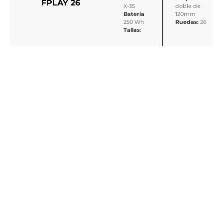
FPLAY 26
X-35
doble de
Batería
120mm
250 Wh
Ruedas:
26
Tallas
: