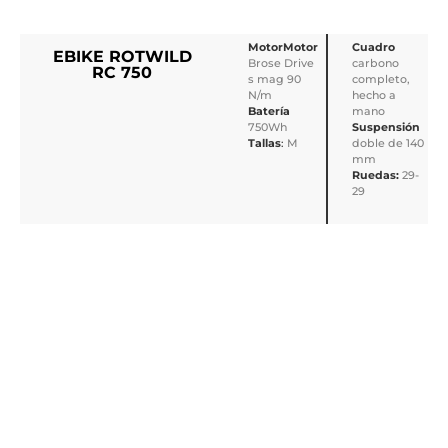
MotorMotor
Cuadro
EBIKE ROTWILD
Brose Drive
carbono
RC 750
s mag 90
completo,
N/m
hecho a
Batería
mano
750Wh
Suspensión
Tallas
:
M
doble de 140
mm
Ruedas:
29-
29