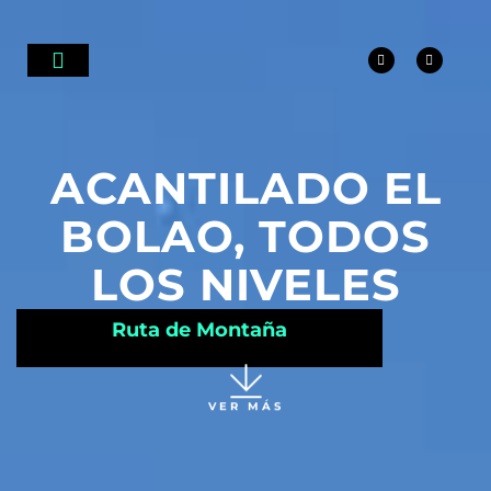
ALQUILER DE BICICLETAS ELÉCTRICAS
RUTAS Y EXCURSIONES
¿QUÉ VER EN COMILLAS?
DESTINOS CANTABRIA EBIKE
ACANTILADO EL
BOLAO, TODOS
LOS NIVELES
Ruta de Montaña
VER MÁS