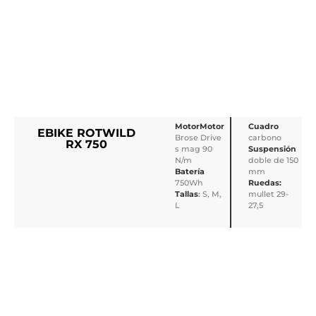
MotorMotor
Cuadro
EBIKE ROTWILD
Brose Drive
carbono
RX 750
s mag 90
Suspensión
N/m
doble de 150
Batería
mm
750Wh
Ruedas:
Tallas
:
S, M,
mullet 29-
L
27,5