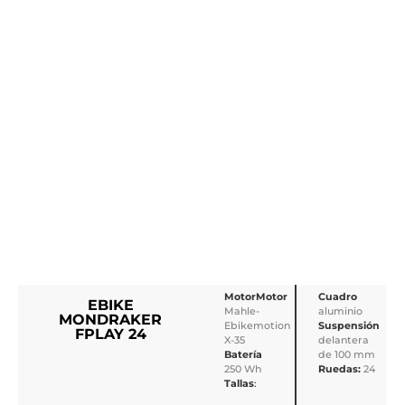
MotorMotor
Cuadro
EBIKE
Mahle-
aluminio
MONDRAKER
Ebikemotion
Suspensión
FPLAY 24
X-35
delantera
Batería
de 100 mm
250 Wh
Ruedas:
24
Tallas
: