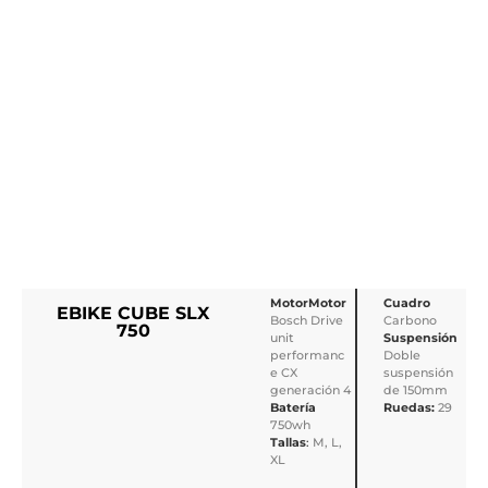
MotorMotor
Cuadro
EBIKE CUBE SLX
Bosch Drive
Carbono
750
unit
Suspensión
performanc
Doble
e CX
suspensión
generación 4
de 150mm
Batería
Ruedas:
29
750wh
Tallas
:
M, L,
XL